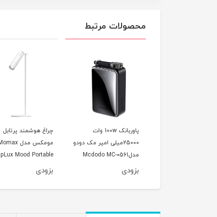
محصولات مرتبط
پاوربانک وایرلس 20000
پاوربانک 100w وات
چراغ هوشمند پرتابل
ی امپر مک دودو مدل
25000میلی امپر مک دودو
مومکس مدل omax
Mcdodo MC-
مدلMcdodo MC-0561
pLux Mood Portable
LED QL12
دی
بزودی
بزودی