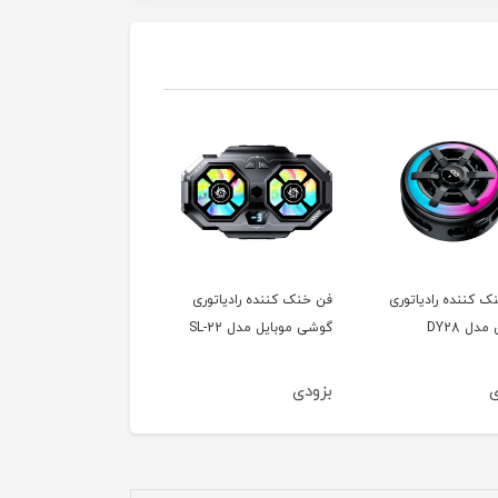
ک کننده رادیاتوری
فن خنک کننده رادیاتوری
اسپیکر بلوتوثی قابل حم
دل DY28
گوشی موبایل مدل SL-22
جی بی ال مدل JBL
PartyBox Club 120
ی
بزودی
بزودی