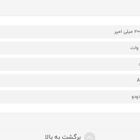
لی امپر
A
ودو
برگشت به بالا