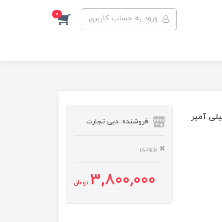
0
ورود به حساب کاربری
ک دودو مدل MC-4460 65W ظرفیت 20000 میلی آمپر
فروشنده: دبی تجارت
بزودی
3,800,000
تومان