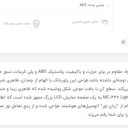
جنس بدنه: ABS
امکان تحویل اکسپرس
ضمانت اصل بودن کالا
بدنه پاوربانک مک دودو Mcdodo MC-4460 از مواد مقاوم
 توجه‌ای داشته باشد.طراحی این پاوربانک با الهام از چمدان، ظاهری
ی‌کند. سطح آن با بافت موجی شکل پوشیده شده که ظاهری زیبا و منحص
در دست جلوگیری می‌کند.پاوربانک MC-446 Light Interaction به
 از “زبان نور” اتومبیل‌های هوشمند طراحی شده و از پنج تعامل نور 
 برای شما رقم می‌زند.