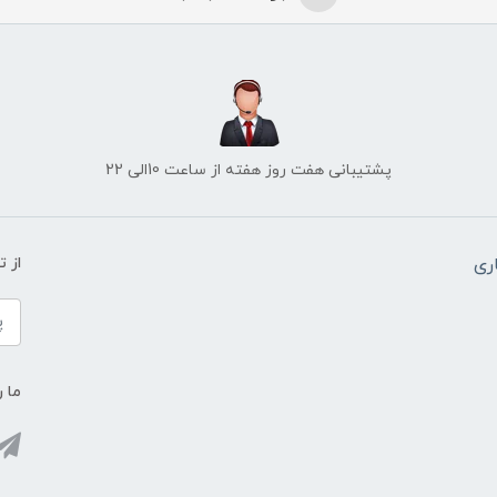
پشتیبانی هفت روز هفته از ساعت 10الی 22
ری
از 
ما ر