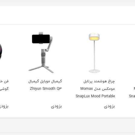
چراغ هوشمند پرتابل
گیمبال موبایل گیمبال
فن خن
M
مومکس مدل Momax
Zhiyun Smooth Q3
گوشی م
SnapLux Mood Portable
Sna
LED QL13
بزودی
بزودی
بزود