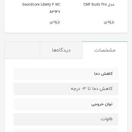
مدل CMF Buds Pro
Soundcore Liberty 4 NC
213
A3947
بزودی
بزودی
بزو
مشخصات
دیدگاه‌ها
کاهش دما
کاهش دما تا 3- درجه
توان خروجی
15وات