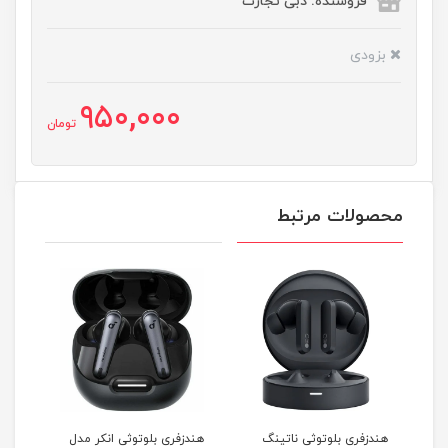
فروشنده: دبی تجارت
بزودی
950,000
تومان
محصولات مرتبط
1 وات
هندزفری بلوتوثی ناتینگ
هندزفری بلوتوثی انکر مدل
هندز