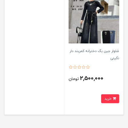
شلوار جین بگ دخترانه کمربند دار
نگینی
2,500,000
تومان
خرید