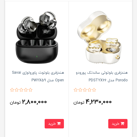
هندزفری بلوتوثی ساندتک پورودو
هندزفری بلوتوث پاورولوژی Savai
Porodo مدل PDSTYX66
Open مدل PWYX59
2,800,000
4,230,000
تومان
تومان
خرید
خرید