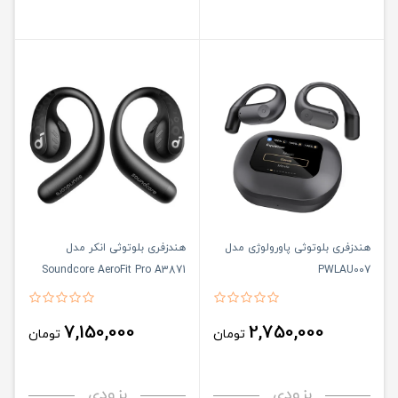
هندزفری بلوتوثی پاورولوژی مدل
هندزفری بلوتوثی انکر مدل
Soundcore AeroFit Pro A3871
PWLAU007
7,150,000
2,750,000
تومان
تومان
بزودی
بزودی