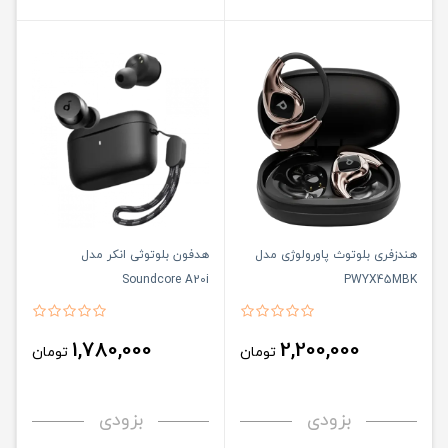
هندزفری بلوتوث پاورولوژی مدل
هدفون بلوتوثی انکر مدل
Soundcore A20i
PWYX45MBK
1,780,000
2,200,000
تومان
تومان
بزودی
بزودی