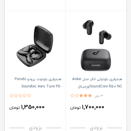
هندزفری بلوتوثی انکر مدل Anker
هندزفری بلوتوث پرودو Porodo
SoundCore R50i NCاورجینال
Soundtec Aero Tune PD-
STWLEP030
3 نفر
1,350,000
1,700,000
تومان
تومان
بزودی
بزودی