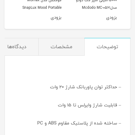
25000میلی امپر مک دودو
مومکس مدل Momax
مدلMcdodo MC-0561
SnapLux Mood Portable
able
QL13
LED QL12
بزودی
بزودی
بزو
توضیحات
مشخصات
دیدگاه‌ها
– حداکثر توان پاوربانک شارژ 20 وات
– قابلیت شارژ وایرلس تا 15 وات
– ساخته شده از پلاستیک مقاوم ABS و PC