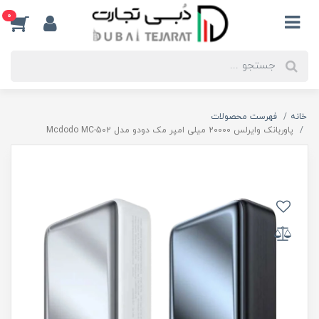
0
خانه
فهرست محصولات
پاوربانک وایرلس 20000 میلی امپر مک دودو مدل Mcdodo MC-502