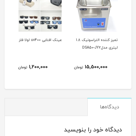
د
تمیز کننده التراسونیک 1.8
عینک افتابی uv400 لولا فلز
عینک
لیتری مدلDSA50-JY2
ium
1,200,000
15,500,000
مان
تومان
تومان
دیدگاه‌ها
دیدگاه خود را بنویسید