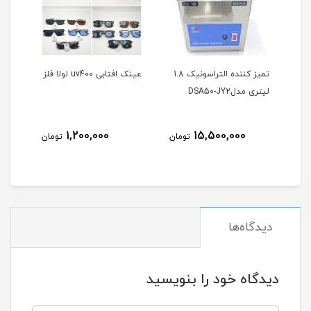
د
تمیز کننده التراسونیک 1.8
عینک افتابی uv400 لولا فلز
عینک
لیتری مدلDSA50-JY2
ium
1,200,000
15,500,000
مان
تومان
تومان
دیدگاه‌ها
دیدگاه خود را بنویسید