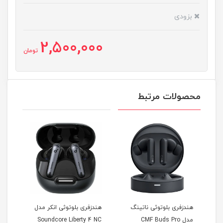
بزودی
2,500,000
تومان
محصولات مرتبط
1 وات
هندزفری بلوتوثی ناتینگ
هندزفری بلوتوثی انکر مدل
هندز
مدل CMF Buds Pro
Soundcore Liberty 4 NC