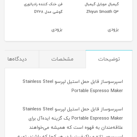
گیمبال موبایل گیمبال
فن خنک کننده رادیاتوری
فن خ
Zhiyun Smooth Q3
گوشی مدل DY28
گوشی 
بزودی
بزودی
بزو
توضیحات
مشخصات
دیدگاه‌ها
اسپرسوساز قابل حمل استیل لپرسو Stainless Steel
Portable Espresso Maker
اسپرسوساز قابل حمل استیل لپرسو Stainless Steel
Portable Espresso Maker یک گزینه ایده‌آل برای
علاقه‌مندان به قهوه است که همیشه می‌خواهند
اسپرسوی تازه و باکیفیت را در هر کجا که باشند، تهیه