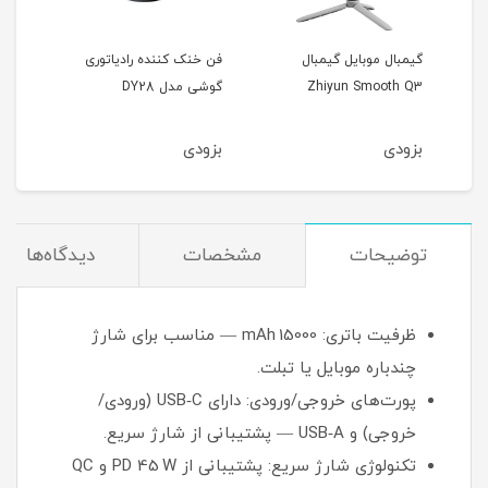
گیمبال موبایل گیمبال
فن خنک کننده رادیاتوری
فن خ
Zhiyun Smooth Q3
گوشی مدل DY28
گوشی 
بزودی
بزودی
بزو
توضیحات
مشخصات
دیدگاه‌ها
ظرفیت باتری: 15000 mAh — مناسب برای شارژ
چندباره موبایل یا تبلت.
پورت‌های خروجی/ورودی: دارای USB‑C (ورودی/
خروجی) و USB‑A — پشتیبانی از شارژ سریع.
تکنولوژی شارژ سریع: پشتیبانی از PD 45 W و QC