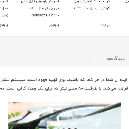
ری
فن خنک کننده رادیاتوری
اسپیکر بلوتوثی قابل حمل
اسپیک
گوشی موبایل مدل SL-22
جی بی ال مدل JBL
م
PartyBox Club 120
(فقط 
بزودی
بزودی
بزود
دیدگاه‌ها
فی است، دم کردن قهوه تقریباً ۳-۴ دقیقه طول می‌کشد.