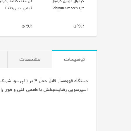
غ هوشمند پرتابل
گیمبال موبایل گیمبال
فن خنک کننده رادیاتو
مومکس مدل Momax
Zhiyun Smooth Q3
گوشی مدل DY28
SnapLux Mood Porta
LED Q
دی
بزودی
بزودی
توضیحات
مشخصات
اسپرسویی رضایت‌بخش با طعمی غنی و قوی را فراهم می‌کند. با ظرفیت ۸۰ میلی‌لیتر که برای یک وعده کا