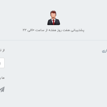
پشتیبانی هفت روز هفته از ساعت 10الی 22
ری
از 
ما ر