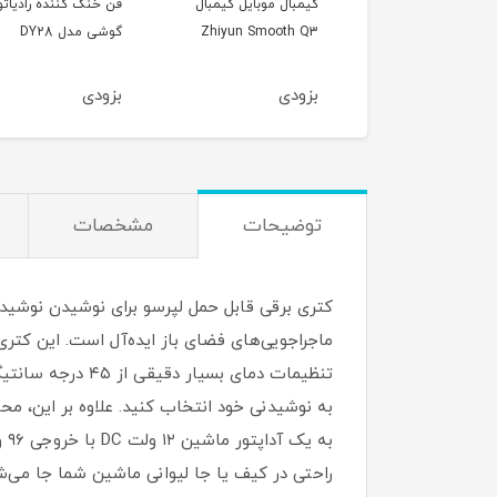
غ هوشمند پرتابل
گیمبال موبایل گیمبال
فن خنک کننده رادیاتو
مومکس مدل Momax
Zhiyun Smooth Q3
گوشی مدل DY28
SnapLux Mood Porta
LED Q
دی
بزودی
بزودی
توضیحات
مشخصات
به نوشیدنی خود انتخاب کنید. علاوه بر این، م
به
راحتی در کیف یا جا لیوانی ماشین شما جا می‌ش