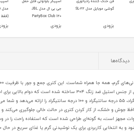
ری
فن خنک کننده رادیاتوری
اسپیکر بلوتوثی قابل حمل
اسپیک
گوشی موبایل مدل SL-22
جی بی ال مدل JBL
م
PartyBox Club 120
(فقط 
بزودی
بزودی
بزود
دیدگاه‌ها
ماجراجویی‌های فضای باز ایده‌آل است. این کتری از جنس استیل ضد زنگ ۳۰۴ سا
تنظیمات دمای بسیار دقیقی از ۴۵ درجه سانتیگراد، ۵۵ درجه سانتیگراد و ۱۰۰ درج
حافظ جوش و خشک، از کار کردن کتری در حالت خالی جلوگیری می‌کند و ا
 یک آداپتور ماشین ۱۲ ولت DC با خروجی ۹۶ وات مجهز است، به گونه‌ای طراحی شده است که استفاده
ود و به انتخابی کاربردی برای یک نوشیدنی گرم یا غذای سریع در حال 