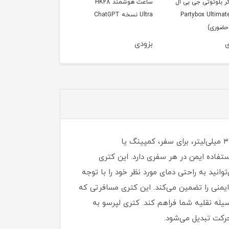
ر بلوتوثی جی بی ال
ساعت هوشمند HK28
اسپیکر بلوتوثی قابل حم
دل Partybox Ultimate
Ultra نسخه ChatGPT
جی بی ال مدل Go 4
حضوری)
اورجینال
ی
بزودی
بزودی
کتری برقی قابل حمل لپرسو برای نوشیدن نوشیدنی‌های گرم، همه جا همراه شماست. این کتری جمع و جور با ظرفیت ۳۰۰ میلی‌لیتر، برای سفر، کمپینگ یا
خته شده است که دوام بالایی برای استفاده ایمن در هر سفری دارد. این کتری
ه سانتیگراد را ارائه می‌دهد و شما می‌توانید به راحتی دمای مورد نظر خود را با توجه
یمنی را تضمین می‌کند. این کتری مسافرتی که
 راحت را در وسیله نقلیه شما فراهم کند. کتری لپرسو به
حرکت تبدیل می‌شود.