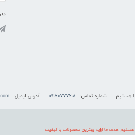
ما ر
شماره تماس:
09170777618
آدرس ایمیل:
.com
ا هستیم .هدف ما ارایه بهترین محصولات با کیفیت