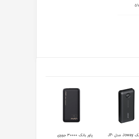
پاوربانک Joway مدل JP-
پاور بانک 30000 جووی
پاوربانک وایرلس 20000