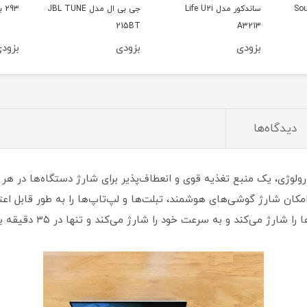
Sou
ساندکور مدل Life U2i
جی بی ال مدل JBL TUNE
293 با ظرفیت 20000mAh
215BT
A3213
بزودی
بزودی
بزود
دیدگاه‌ها
امکان شارژ گوشی‌های هوشمند، تبلت‌ها و لپ‌تاپ‌ها را به طور قابل اع