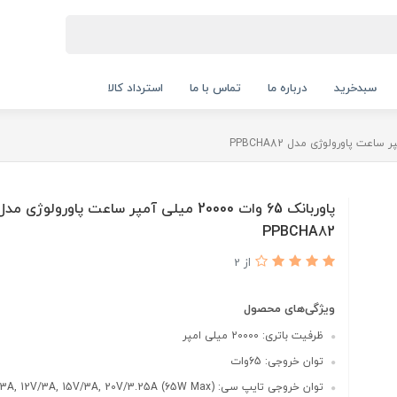
سبدخرید
درباره ما
تماس با ما
استرداد کالا
پاوربانک 65 وات 20000 میلی‌ آمپر ساعت پاورولوژی مدل
PPBCHA82
از 2
ویژگی‌های محصول
ظرفیت باتری: 20000 میلی امپر
توان خروجی: 65وات
توان خروجی تایپ سی: 3A, 9V/3A, 12V/3A, 15V/3A, 20V/3.25A (65W Max)