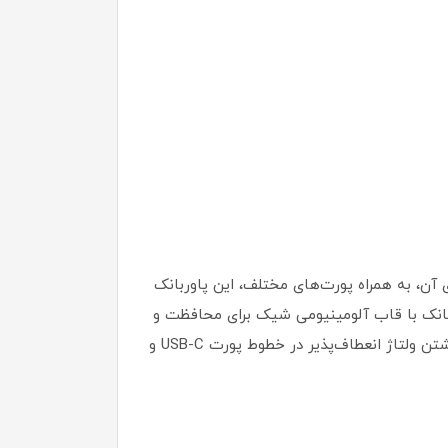
ً ۳۰ وات برق ارائه می‌دهد که برای شارژ سریع کافی است. کابل ثابت ۵۰ سانتی‌متری آن، به همراه پورت‌های مختلف، این پاوربانک
وربانک با قاب آلومینیومی شیک برای محافظت و
نمایشگر هوشمند میزان شارژ باقی‌مانده باتری، بسیار کاربردی است. پاوربانک Powerology 20000 میلی‌آمپرساعتی با داشتن ولتاژ انعطاف‌پذیر در خطوط پورت USB-C و