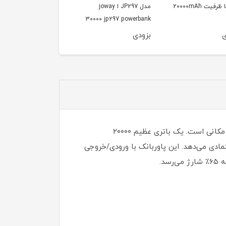
مدل JP297 ا joway
میلی امپر مک دودو مد
Mcdodo MC-502
30000 jp297 powerbank
ی
بزودی
بزودی
پاوربانک آلومینیومی ۲۰۰۰۰ میلی‌آمپرساعتی پاورولوژی، یک منبع تغذیه قوی و انعطاف‌پذیر برای شارژ دستگاه‌ها در هر مکانی است. یک باتری عظیم ۲۰۰۰۰
تمادی می‌دهد. این پاوربانک با ورودی/خروجی