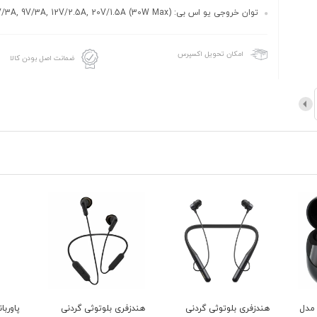
توان خروجی یو اس بی: 5V/3A, 9V/3A, 12V/2.5A, 20V/1.5A (30W Max)
امکان تحویل اکسپرس
ضمانت اصل بودن کالا
 مدل
هندزفری بلوتوثی گردنی
هندزفری بلوتوثی گردنی