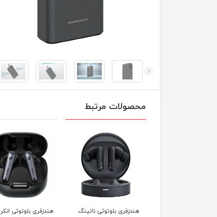
محصولات مرتبط
پاوربانک مومکس 15 وات
هندزفری بلوتوثی ناتینگ
هندزفری بلوتوثی انکر