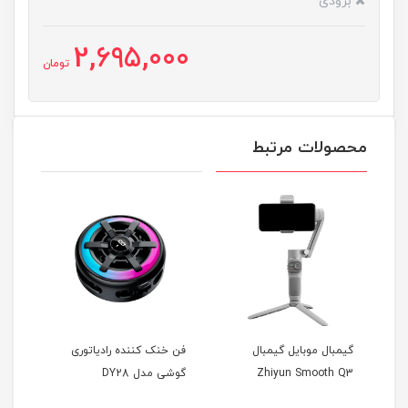
بزودی
2,695,000
تومان
محصولات مرتبط
گیمبال موبایل گیمبال
فن خنک کننده رادیاتوری
فن خ
Zhiyun Smooth Q3
گوشی مدل DY28
گوشی 