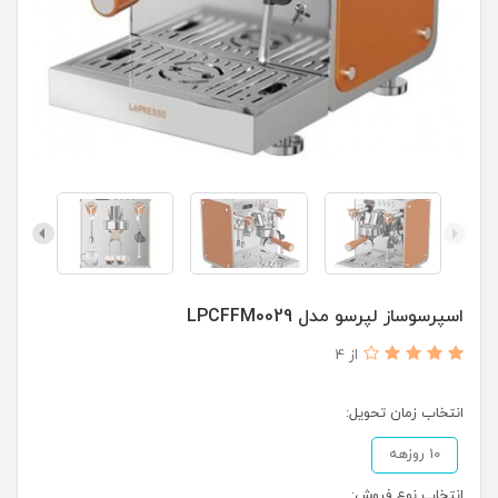
اسپرسوساز لپرسو مدل LPCFFM0029
از 4
انتخاب زمان تحویل:
10 روزهه
انتخاب نوع فروش: