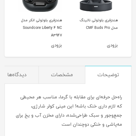
1 وات
هندزفری بلوتوثی ناتینگ
هندزفری بلوتوثی انکر مدل
هندز
مدل CMF Buds Pro
Soundcore Liberty 4 NC
213
A3947
بزودی
بزودی
بزو
توضیحات
مشخصات
دیدگاه‌ها
راه‌حل حرفه‌ای برای مقابله با گرما، مناسب هر محیطی
که لازم داری خنک باشه! این مینی کولر شارژی،
جمع‌وجور و سبک طراحی‌شده، دارای مخزن آب و یخ برای
مه‌پاشی و خنکی دوچندان است