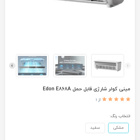
مینی کولر شارژی قابل حمل Edon E868A
از 1
انتخاب رنگ:
مشکی
سفید