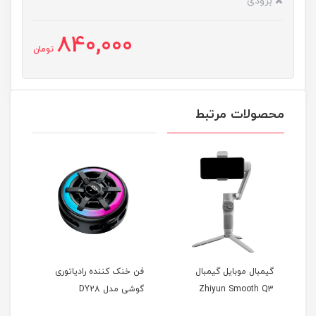
بزودی
840,000
تومان
محصولات مرتبط
گیمبال موبایل گیمبال
فن خنک کننده رادیاتوری
فن خ
Zhiyun Smooth Q3
گوشی مدل DY28
گوشی 