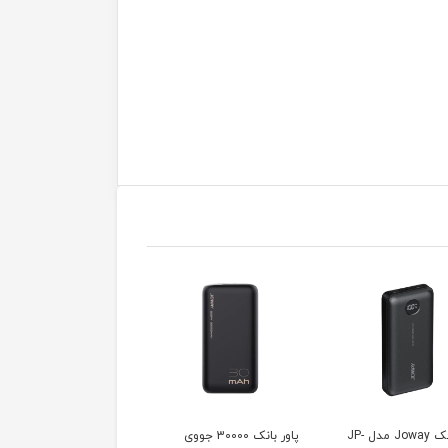
پاوربانک Joway مدل JP-
پاور بانک 30000 جووی
پاوربانک وایرلس 20000