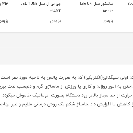
Sou
ساندکور مدل Life U2i
جی بی ال مدل JBL TUNE
293 با ظرفیت 20000mAh
215BT
A3213
بزودی
بزودی
بزود
که اولی سیگنالی(الکتریکی) که به صورت پالس به ناحیه مورد نظر است
ختن به امور روزانه و کاری یا ورزش از ماساژی گرم و دلچسب لذت ببری
ارت از حد مجاز بالاتر رود دستگاه بصورت اتوماتیک خاموش میگردد. ای
 را کاهش یا افزایش داد .ماساژ شکم یک روش درمانی ملایم و غیر تها