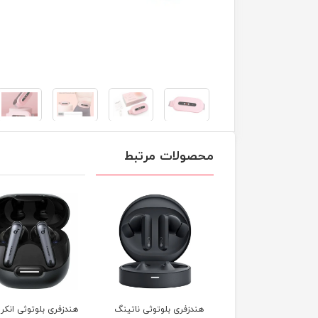
محصولات مرتبط
پاوربانک مومکس 15 وات
هندزفری بلوتوثی ناتینگ
هندزفری بلوتوثی انکر