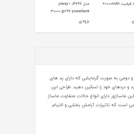
مدل JP297 ا joway
میلی امپر مک دودو مد
Mcdodo MC-502
30000 jp297 powerbank
ی
بزودی
بزودی
 و دومی به صورت گرمایشی که دارای پد های
د و دردهای خود را تسکین دهید. طراحی این
ن ماساژور دارای انواع حالات متفاوت ماساژ
جمی است که تاثیرات آرامش بخشی و التیام