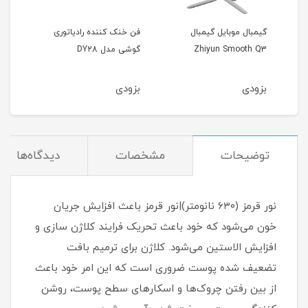
گیمبال موبایل گیمبال
فن خنک کننده رادیاتوری
فن خ
Zhiyun Smooth Q3
گوشی مدل DY28
گوشی 
بزودی
بزودی
بزو
توضیحات
مشخصات
دیدگاه‌ها
نور قرمز (۶۳۰ نانومتر)|نور قرمز باعث افزایش جریان
خون می‌شود که خود باعث تحریک فرایند کلاژن سازی و
افزایش الاستین می‌شود. کلاژن برای ترمیم بافت
تضعیف شده پوست ضروری است که این امر خود باعث
از بین رفتن چروک‌ها و اسکارهای سطح پوست، روشن