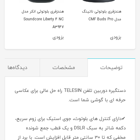
1 وات
هندزفری بلوتوثی ناتینگ
هندزفری بلوتوثی انکر مدل
هندز
مدل CMF Buds Pro
Soundcore Liberty 4 NC
213
A3947
بزودی
بزودی
بزو
توضیحات
مشخصات
دیدگاه‌ها
دستگیره دوربین تلفن TELESIN راه حل عالی برای عکاسی
حرفه ای با گوشی شما است.
✔دارای کنترل های بلوتوث، جوی استیک برای زوم سریع،
دکمه شاتر به سبک DSLR و یک قطب جمع شونده
مخفی که تا 30 سانتی متر قابل افزایش است. با برد از