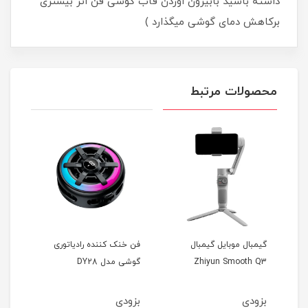
داشته باشید بابیرون اوردن قاب گوشی فن اثر بیشتری
برکاهش دمای گوشی میگذارد )
محصولات مرتبط
گیمبال موبایل گیمبال
فن خنک کننده رادیاتوری
فن خ
Zhiyun Smooth Q3
گوشی مدل DY28
گوشی 
بزودی
بزودی
بزو