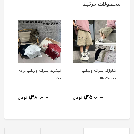
محصولات مرتبط
شلوارک پسرانه وارداتی
تیشرت پسرانه وارداتی درجه
شورت
کیفیت بالا
یک
نخی
1,380,000
1,450,000
مان
تومان
تومان