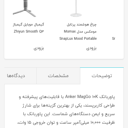
چراغ هوشمند پرتابل
گیمبال موبایل گیمبال
فن خ
مومکس مدل Momax
Zhiyun Smooth Q3
گوشی 
SnapLux Mood Portable
LED QL13
بزودی
بزودی
بزو
توضیحات
مشخصات
دیدگاه‌ها
پاوربانک Anker MagGo 10K با قابلیت‌های پیشرفته و
طراحی کاربرپسند، یکی از بهترین گزینه‌ها برای شارژ
سریع و ایمن دستگاه‌های شماست. این پاوربانک با
ظرفیت ۱۰,۰۰۰ میلی‌آمپر ساعت و توان خروجی ۱۵ وات،